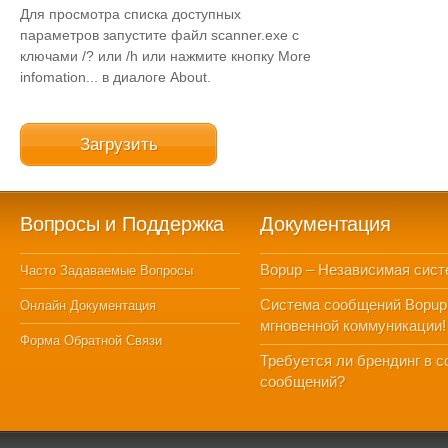
Для просмотра списка доступных
параметров запустите файл scanner.exe с
ключами /? или /h или нажмите кнопку More
infomation... в диалоге About.
Загрузить
Вопросы и Поддержка
Документация
Bopup – Независимая сист
Часто Задаваемые Вопросы
Система сообщений Bopup
Онлайн Документация
мгновенной коммуникации!
Форма Обратной Связи
Требуется ли брендинг в 
сообщений?